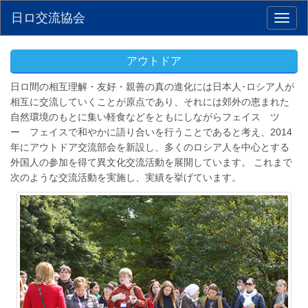
日ロ交流協会
Toggl
naviga
アウトドア
日ロ間の相互理解・友好・親善の真の進化には日本人･ロシア人が
相互に交流していくことが原点であり、それには郊外の恵まれた
自然環境のもとに集い軽食などをともにしながらフェイス ツ
ー フェイスで和やかに語り合いを行うことであると考え、2014
年にアウトドア交流部会を新設し、多くのロシア人を中心とする
外国人の参加を得て異文化交流活動を展開しています。 これまで
次のような交流活動を実施し、実績を挙げています。