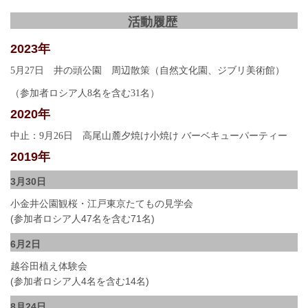
活動履歴
2023年
5
月
27
日 井の頭公園 周辺散策（自然文化園、ジブリ美術館）
（参加者ロシア人
8
名を含む
31
名）
2020年
中止：
9
月
26
日 高尾山麓夕焼け小焼け
バーベキューパーティー
2019年
3月30日
小金井公園観桜・江戸東京たてもの見学会
(参加者ロシア人47名を含む71名)
6月2日
越谷田植え体験会
(参加者ロシア人4名を含む14名)
8月24日