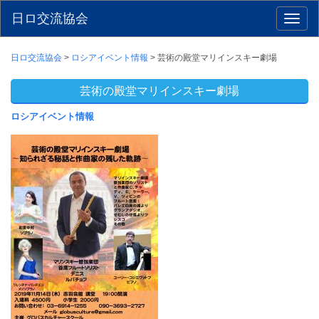
日ロ交流協会
Toggl
naviga
日ロ交流協会
>
ロシアイベント情報
>
芸術の殿堂マリインスキー劇場
芸術の殿堂マリインスキー劇場
ロシアイベント情報